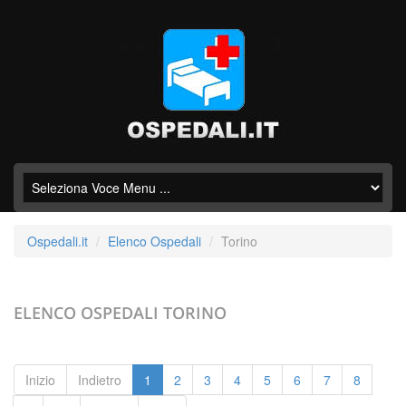
Ospedali.it
Elenco Ospedali
Torino
ELENCO OSPEDALI
TORINO
Inizio
Indietro
1
2
3
4
5
6
7
8