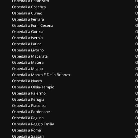
Ospedali a Catanzaro
O
Ospedali a Cosenza
O
Ospedali a Cuneo
O
Ospedali a Ferrara
O
Ospedali a Forli' Cesena
O
Ospedali a Gorizia
O
Ospedali a Isernia
O
Ospedali a Latina
O
Ospedali a Livorno
O
Ospedali a Macerata
O
Ospedali a Matera
O
Ospedali a Milano
O
Ospedali a Monza E Della Brianza
O
Ospedali a Nuoro
O
Ospedali a Olbia-Tempio
O
Ospedali a Palermo
O
Ospedali a Perugia
O
Ospedali a Piacenza
O
Ospedali a Pordenone
O
Ospedali a Ragusa
O
Ospedali a Reggio Emilia
O
Ospedali a Roma
O
Ospedali a Sassari
O