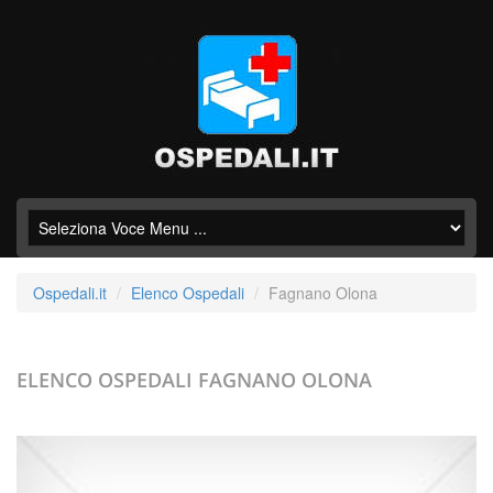
Ospedali.it
Elenco Ospedali
Fagnano Olona
ELENCO OSPEDALI
FAGNANO OLONA